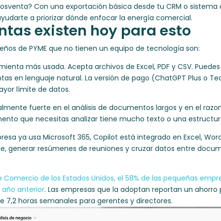
osventa? Con una exportación básica desde tu CRM o sistema d
yudarte a priorizar dónde enfocar la energía comercial.
tas existen hoy para esto
ueños de PYME que no tienen un equipo de tecnología son:
mienta más usada. Acepta archivos de Excel, PDF y CSV. Puedes 
tas en lenguaje natural. La versión de pago (ChatGPT Plus o T
yor límite de datos.
lmente fuerte en el análisis de documentos largos y en el razon
ento que necesitas analizar tiene mucho texto o una estructu
resa ya usa Microsoft 365, Copilot está integrado en Excel, Wor
e, generar resúmenes de reuniones y cruzar datos entre docume
Comercio de los Estados Unidos, el 58% de las pequeñas empres
 año anterior
. Las empresas que la adoptan reportan un ahorro
e 7,2 horas semanales para gerentes y directores.